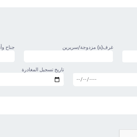
غرف(ة) مزدوجة/سريرين
جناح وأ
تاريخ تسجيل المغادرة